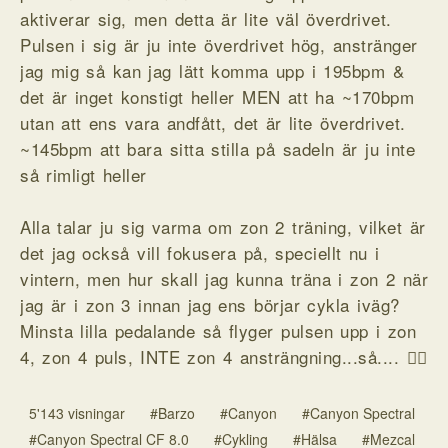
aktiverar sig, men detta är lite väl överdrivet.
Pulsen i sig är ju inte överdrivet hög, anstränger
jag mig så kan jag lätt komma upp i 195bpm &
det är inget konstigt heller MEN att ha ~170bpm
utan att ens vara andfått, det är lite överdrivet.
~145bpm att bara sitta stilla på sadeln är ju inte
så rimligt heller
Alla talar ju sig varma om zon 2 träning, vilket är
det jag också vill fokusera på, speciellt nu i
vintern, men hur skall jag kunna träna i zon 2 när
jag är i zon 3 innan jag ens börjar cykla iväg?
Minsta lilla pedalande så flyger pulsen upp i zon
4, zon 4 puls, INTE zon 4 ansträngning...så.... 🤷‍♂️
5'143 visningar
#Barzo
#Canyon
#Canyon Spectral
#Canyon Spectral CF 8.0
#Cykling
#Hälsa
#Mezcal