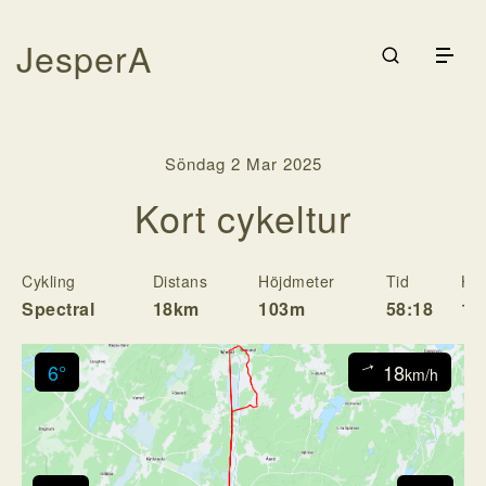
JesperA
Galleri
Träning
Söndag 2 Mar 2025
Cykling
Rodd
Kort cykeltur
Kontakta
Logga in
Cykling
Distans
Höjdmeter
Tid
Has
Spectral
18km
103m
58:18
18
6°
18
↓
km/h