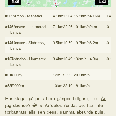
15:05
16:03
#30
Korrebo - Månstad
4.1km
15:34
15.8km/h
49.6m
0.4%
#143
Månstad - Limmared
7.1km
22:26
19.1km/h
21m
-0.1%
banvall
#142
Månstad - Skårtebo,
3.5km
10:59
19.3km/h
6.2m
-0.1%
banvall
#165
Skårtebo - Limmared,
3.4km
10:49
19km/h
4.8m
-0.1%
banvall
#617
1000m
1km
2:55
20.6km/h
#582
10000m
10km
33:10
18.1km/h
Har klagat på puls flera gånger tidigare, tex:
Är
jag döende? 😂
&
Värdelös runda
, det har inte
förbättrats alls sen dess, samma absurda puls,