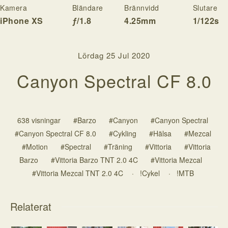
Kamera
Bländare
Brännvidd
Slutare
iPhone XS
ƒ/1.8
4.25mm
1/122s
Lördag 25 Jul 2020
Canyon Spectral CF 8.0
638 visningar
#Barzo
#Canyon
#Canyon Spectral
#Canyon Spectral CF 8.0
#Cykling
#Hälsa
#Mezcal
#Motion
#Spectral
#Träning
#Vittoria
#Vittoria
Barzo
#Vittoria Barzo TNT 2.0 4C
#Vittoria Mezcal
#Vittoria Mezcal TNT 2.0 4C
·
!Cykel
·
!MTB
Relaterat