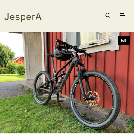
JesperA
Galleri
Träning
ML
Cykling
Rodd
Kontakta
Logga in