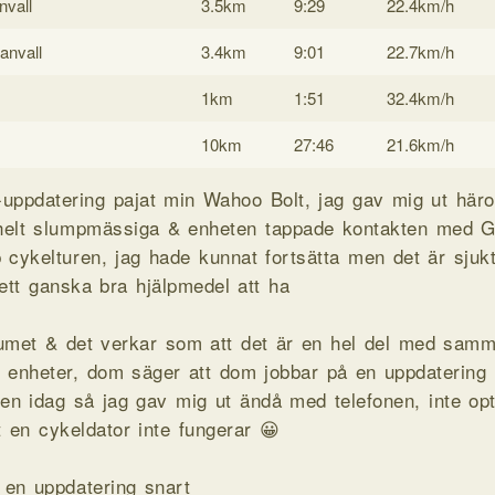
nvall
3.5km
9:29
22.4km/h
anvall
3.4km
9:01
22.7km/h
1km
1:51
32.4km/h
10km
27:46
21.6km/h
-uppdatering pajat min Wahoo Bolt, jag gav mig ut hä
 helt slumpmässiga & enheten tappade kontakten med G
 cykelturen, jag hade kunnat fortsätta men det är sjuk
 ett ganska bra hjälpmedel att ha
orumet & det verkar som att det är en hel del med sa
 enheter, dom säger att dom jobbar på en uppdatering
 en idag så jag gav mig ut ändå med telefonen, inte opt
t en cykeldator inte fungerar 😀
en uppdatering snart