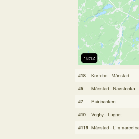
18:12
#18
Korrebo - Månstad
#5
Månstad - Navstocka
#7
Ruinbacken
#10
Vegby - Lugnet
#119
Månstad - Limmared ba