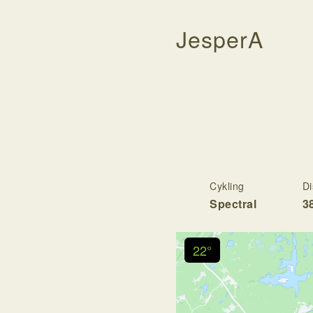
JesperA
Cykling
Di
Spectral
3
22°