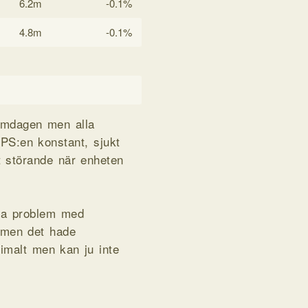
6.2m
-0.1%
4.8m
-0.1%
romdagen men alla
PS:en konstant, sjukt
t störande när enheten
mma problem med
 men det hade
imalt men kan ju inte