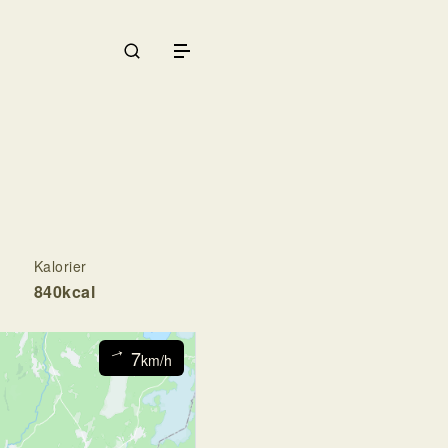
Galleri
Träning
Cykling
Rodd
Kontakta
Logga in
Kalorier
840kcal
7
↓
km/h