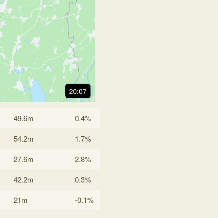
20:07
49.6m
0.4%
54.2m
1.7%
27.6m
2.8%
42.2m
0.3%
21m
-0.1%