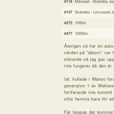
#118
Månstad - Skårtebo, ba
#137
Skårtebo - Limmared, b
#272
1000m
#477
10000m
Återigen så har en auto
värden på "datorn" var
störande så jag gav upp
inte fungerar då den är
Iaf, kollade i Wahoo f
generation 1 av Wahoos
fortfarande inte kommit
sitta hemma bara för at
Får hoppas det kommer 