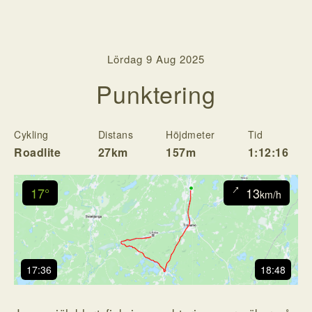
Lördag 9 Aug 2025
Punktering
Cykling
Distans
Höjdmeter
Tid
H
Roadlite
27km
157m
1:12:16
↓
17°
13
km/h
17:36
18:48