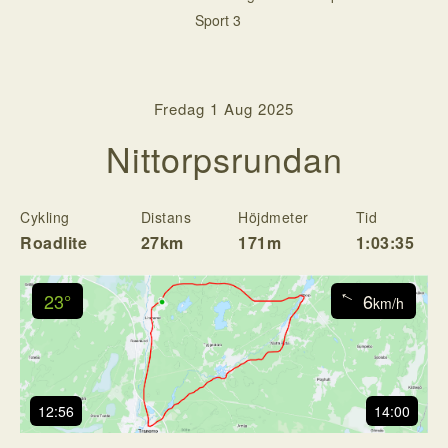
Sport 3
Fredag 1 Aug 2025
Nittorpsrundan
Cykling
Distans
Höjdmeter
Tid
H
Roadlite
27km
171m
1:03:35
23°
6
↓
km/h
12:56
14:00