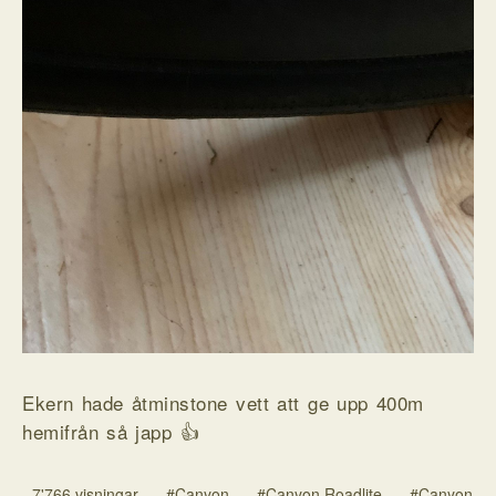
Ekern hade åtminstone vett att ge upp 400m
hemifrån så japp 👍
7'766 visningar
#Canyon
#Canyon Roadlite
#Canyon