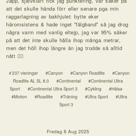
Japp, självklart fick jag punktering, var säker på
att det skulle hända förr eller senare pga min
raggarlagning av bakhjulet: bytte eker
häromsistens & hade inget "fälgband" så jag drog
några varm med vanlig eltejp, jag var 95% säker
på att det inte skulle hålla ihop många metrar,
men det höll ihop längre än jag trodde så alltid
nått 🤷‍♂️
4'237 visningar
#Canyon
#Canyon Roadlite
#Canyon
Roadlite AL SL 8.0
#Continental
#Continental Ultra
Sport
#Continental Ultra Sport 3
#Cykling
#Hälsa
#Motion
#Roadlite
#Träning
#Ultra Sport
#Ultra
Sport 3
Fredag 8 Aug 2025