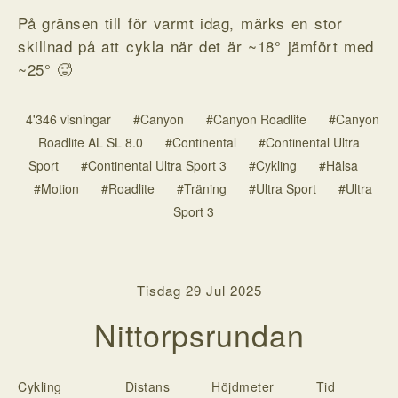
På gränsen till för varmt idag, märks en stor
skillnad på att cykla när det är ~18° jämfört med
~25° 🥵
4'346 visningar
#Canyon
#Canyon Roadlite
#Canyon
Roadlite AL SL 8.0
#Continental
#Continental Ultra
Sport
#Continental Ultra Sport 3
#Cykling
#Hälsa
#Motion
#Roadlite
#Träning
#Ultra Sport
#Ultra
Sport 3
Tisdag 29 Jul 2025
Nittorpsrundan
Cykling
Distans
Höjdmeter
Tid
H