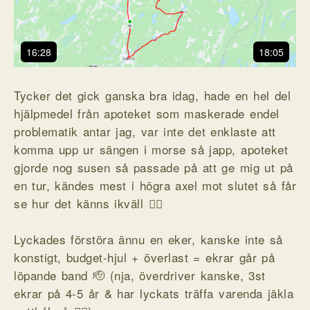
16:28
18:05
Tycker det gick ganska bra idag, hade en hel del
hjälpmedel från apoteket som maskerade endel
problematik antar jag, var inte det enklaste att
komma upp ur sängen i morse så japp, apoteket
gjorde nog susen så passade på att ge mig ut på
en tur, kändes mest i högra axel mot slutet så får
se hur det känns ikväll 🤷‍♂️
Lyckades förstöra ännu en eker, kanske inte så
konstigt, budget-hjul + överlast = ekrar går på
löpande band 🫡 (nja, överdriver kanske, 3st
ekrar på 4-5 år & har lyckats träffa varenda jäkla