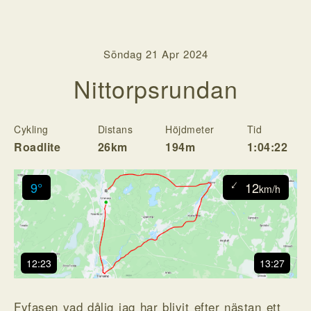
Söndag 21 Apr 2024
Nittorpsrundan
Cykling
Distans
Höjdmeter
Tid
H
Roadlite
26km
194m
1:04:22
↓
9°
12
km/h
12:23
13:27
Fyfasen vad dålig jag har blivit efter nästan ett