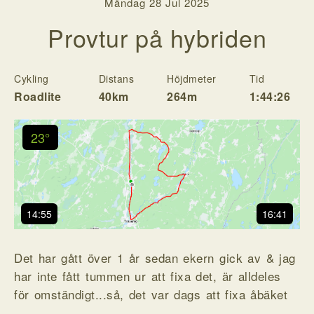
Måndag 28 Jul 2025
Provtur på hybriden
Cykling
Distans
Höjdmeter
Tid
H
Roadlite
40km
264m
1:44:26
23°
14:55
16:41
Det har gått över 1 år sedan ekern gick av & jag
har inte fått tummen ur att fixa det, är alldeles
för omständigt...så, det var dags att fixa åbäket