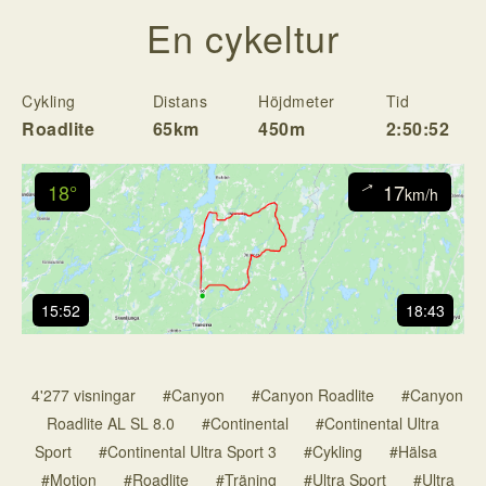
En cykeltur
Cykling
Distans
Höjdmeter
Tid
H
Roadlite
65km
450m
2:50:52
18°
17
↓
km/h
15:52
18:43
4'277 visningar
#Canyon
#Canyon Roadlite
#Canyon
Roadlite AL SL 8.0
#Continental
#Continental Ultra
Sport
#Continental Ultra Sport 3
#Cykling
#Hälsa
#Motion
#Roadlite
#Träning
#Ultra Sport
#Ultra