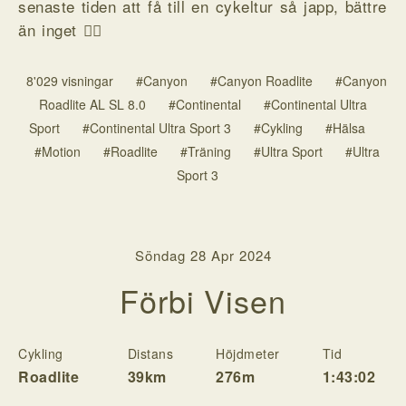
senaste tiden att få till en cykeltur så japp, bättre
än inget 🤷‍♂️
8'029 visningar
#Canyon
#Canyon Roadlite
#Canyon
Roadlite AL SL 8.0
#Continental
#Continental Ultra
Sport
#Continental Ultra Sport 3
#Cykling
#Hälsa
#Motion
#Roadlite
#Träning
#Ultra Sport
#Ultra
Sport 3
Söndag 28 Apr 2024
Förbi Visen
Cykling
Distans
Höjdmeter
Tid
H
Roadlite
39km
276m
1:43:02