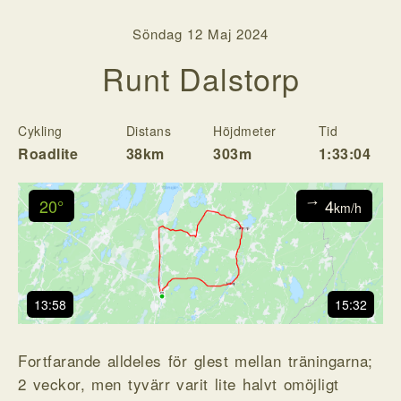
Söndag 12 Maj 2024
Runt Dalstorp
Cykling
Distans
Höjdmeter
Tid
H
Roadlite
38km
303m
1:33:04
20°
4
↓
km/h
13:58
15:32
Fortfarande alldeles för glest mellan träningarna;
2 veckor, men tyvärr varit lite halvt omöjligt