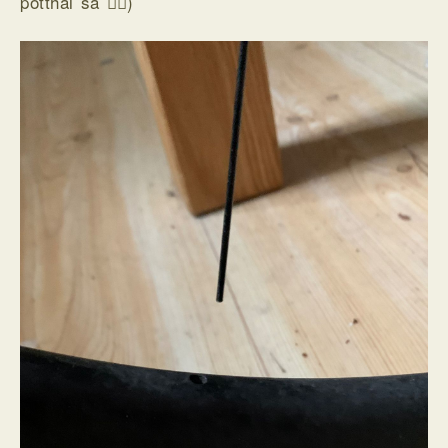
potthål så 🤷‍♂️)