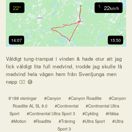
↓
22°
22
km/h
14:07
15:50
Väldigt tung-trampat i vinden & hade otur att jag
fick väldigt lite full medvind, trodde jag skulle få
medvind hela vägen hem från Svenljunga men
nepp 🤷‍♂️ 😅
8'188 visningar
#Canyon
#Canyon Roadlite
#Canyon
Roadlite AL SL 8.0
#Continental
#Continental Ultra
Sport
#Continental Ultra Sport 3
#Cykling
#Hälsa
#Motion
#Roadlite
#Träning
#Ultra Sport
#Ultra
Sport 3