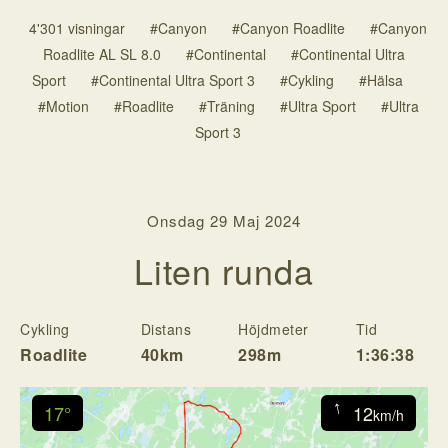
4'301 visningar
#Canyon
#Canyon Roadlite
#Canyon
Roadlite AL SL 8.0
#Continental
#Continental Ultra
Sport
#Continental Ultra Sport 3
#Cykling
#Hälsa
#Motion
#Roadlite
#Träning
#Ultra Sport
#Ultra
Sport 3
Onsdag 29 Maj 2024
Liten runda
Cykling
Distans
Höjdmeter
Tid
H
Roadlite
40km
298m
1:36:38
↓
17°
12
km/h