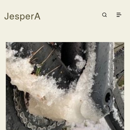
JesperA
Galleri
Träning
Cykling
Rodd
Kontakta
Logga in