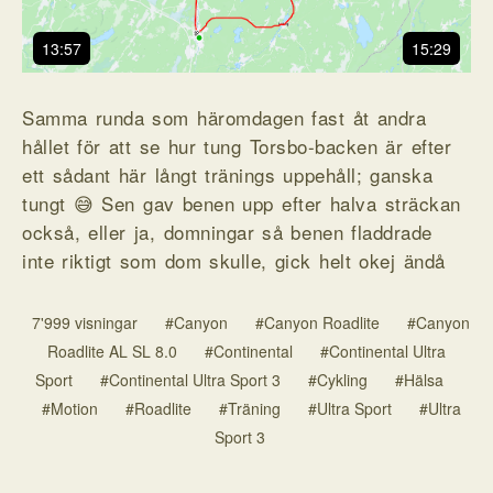
13:57
15:29
Samma runda som häromdagen fast åt andra
hållet för att se hur tung Torsbo-backen är efter
ett sådant här långt tränings uppehåll; ganska
tungt 😅 Sen gav benen upp efter halva sträckan
också, eller ja, domningar så benen fladdrade
inte riktigt som dom skulle, gick helt okej ändå
7'999 visningar
#Canyon
#Canyon Roadlite
#Canyon
Roadlite AL SL 8.0
#Continental
#Continental Ultra
Sport
#Continental Ultra Sport 3
#Cykling
#Hälsa
#Motion
#Roadlite
#Träning
#Ultra Sport
#Ultra
Sport 3