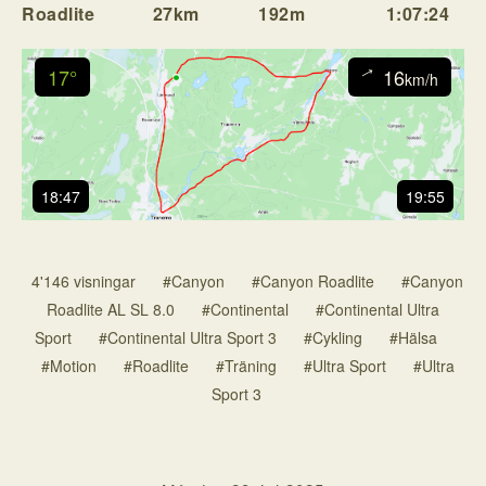
Roadlite
27km
192m
1:07:24
17°
16
↓
km/h
18:47
19:55
4'146 visningar
#Canyon
#Canyon Roadlite
#Canyon
Roadlite AL SL 8.0
#Continental
#Continental Ultra
Sport
#Continental Ultra Sport 3
#Cykling
#Hälsa
#Motion
#Roadlite
#Träning
#Ultra Sport
#Ultra
Sport 3