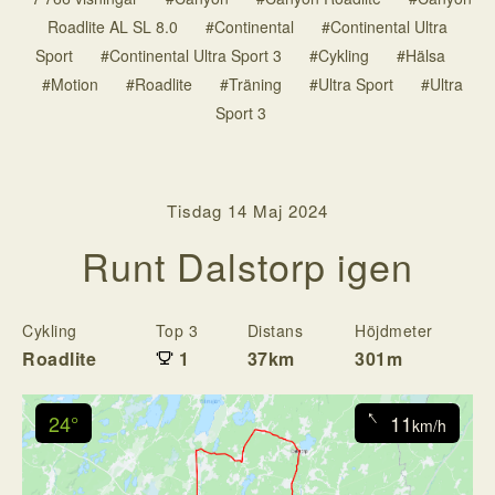
Roadlite AL SL 8.0
#Continental
#Continental Ultra
Sport
#Continental Ultra Sport 3
#Cykling
#Hälsa
#Motion
#Roadlite
#Träning
#Ultra Sport
#Ultra
Sport 3
Tisdag 14 Maj 2024
Runt Dalstorp igen
Cykling
Top 3
Distans
Höjdmeter
T
Roadlite
1
37km
301m
1
↓
24°
11
km/h