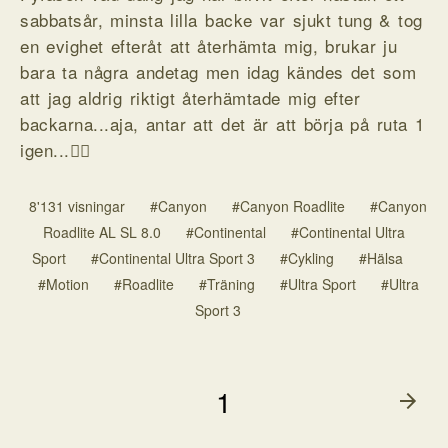
sabbatsår, minsta lilla backe var sjukt tung & tog
en evighet efteråt att återhämta mig, brukar ju
bara ta några andetag men idag kändes det som
att jag aldrig riktigt återhämtade mig efter
backarna...aja, antar att det är att börja på ruta 1
igen...🤷‍♂️
8'131 visningar
#Canyon
#Canyon Roadlite
#Canyon
Roadlite AL SL 8.0
#Continental
#Continental Ultra
Sport
#Continental Ultra Sport 3
#Cykling
#Hälsa
#Motion
#Roadlite
#Träning
#Ultra Sport
#Ultra
Sport 3
1