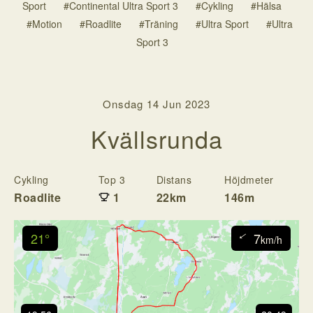
Sport
#Continental Ultra Sport 3
#Cykling
#Hälsa
#Motion
#Roadlite
#Träning
#Ultra Sport
#Ultra
Sport 3
Onsdag 14 Jun 2023
Kvällsrunda
Cykling
Top 3
Distans
Höjdmeter
T
Roadlite
1
22km
146m
5
↓
21°
7
km/h