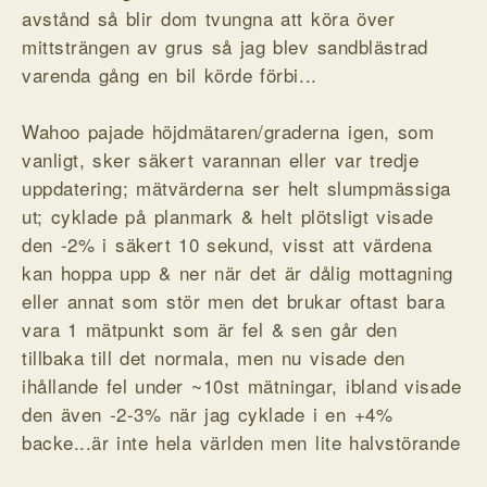
avstånd så blir dom tvungna att köra över
mittsträngen av grus så jag blev sandblästrad
varenda gång en bil körde förbi...
Wahoo pajade höjdmätaren/graderna igen, som
vanligt, sker säkert varannan eller var tredje
uppdatering; mätvärderna ser helt slumpmässiga
ut; cyklade på planmark & helt plötsligt visade
den -2% i säkert 10 sekund, visst att värdena
kan hoppa upp & ner när det är dålig mottagning
eller annat som stör men det brukar oftast bara
vara 1 mätpunkt som är fel & sen går den
tillbaka till det normala, men nu visade den
ihållande fel under ~10st mätningar, ibland visade
den även -2-3% när jag cyklade i en +4%
backe...är inte hela världen men lite halvstörande