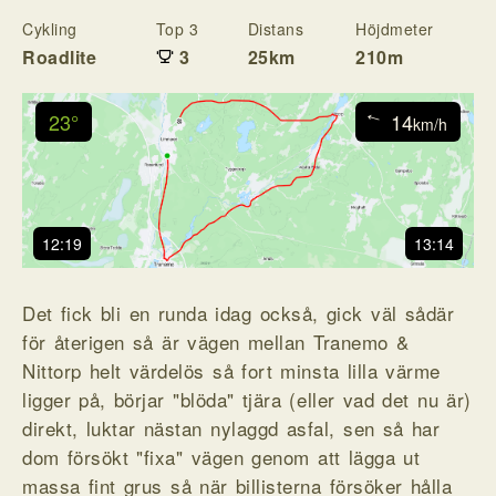
Cykling
Top 3
Distans
Höjdmeter
T
Roadlite
3
25km
210m
5
23°
14
↓
km/h
12:19
13:14
Det fick bli en runda idag också, gick väl sådär
för återigen så är vägen mellan Tranemo &
Nittorp helt värdelös så fort minsta lilla värme
ligger på, börjar "blöda" tjära (eller vad det nu är)
direkt, luktar nästan nylaggd asfal, sen så har
dom försökt "fixa" vägen genom att lägga ut
massa fint grus så när billisterna försöker hålla