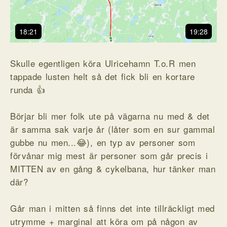
18:21
19:28
Skulle egentligen köra Ulricehamn T.o.R men
tappade lusten helt så det fick bli en kortare
runda 👍
Börjar bli mer folk ute på vägarna nu med & det
är samma sak varje år (låter som en sur gammal
gubbe nu men...😂), en typ av personer som
förvånar mig mest är personer som går precis i
MITTEN av en gång & cykelbana, hur tänker man
där?
Går man i mitten så finns det inte tillräckligt med
utrymme + marginal att köra om på någon av