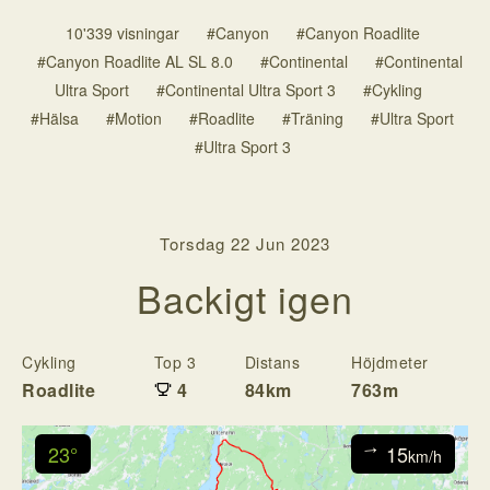
10'339 visningar
#Canyon
#Canyon Roadlite
#Canyon Roadlite AL SL 8.0
#Continental
#Continental
Ultra Sport
#Continental Ultra Sport 3
#Cykling
#Hälsa
#Motion
#Roadlite
#Träning
#Ultra Sport
#Ultra Sport 3
Torsdag 22 Jun 2023
Backigt igen
Cykling
Top 3
Distans
Höjdmeter
T
Roadlite
4
84km
763m
3
23°
15
↓
km/h