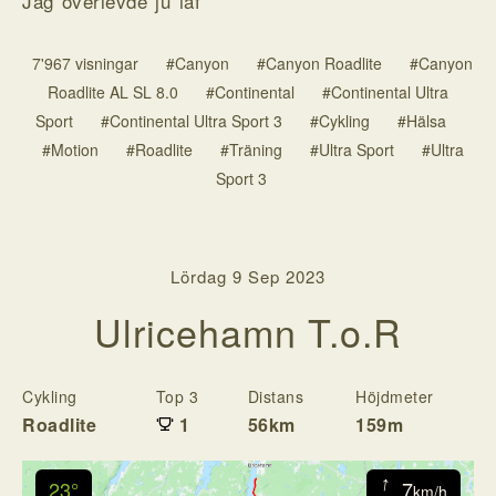
Jag överlevde ju iaf
7'967 visningar
#Canyon
#Canyon Roadlite
#Canyon
Roadlite AL SL 8.0
#Continental
#Continental Ultra
Sport
#Continental Ultra Sport 3
#Cykling
#Hälsa
#Motion
#Roadlite
#Träning
#Ultra Sport
#Ultra
Sport 3
Lördag 9 Sep 2023
Ulricehamn T.o.R
Cykling
Top 3
Distans
Höjdmeter
T
Roadlite
1
56km
159m
2
↓
23°
7
km/h