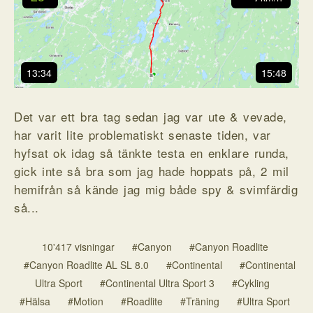
13:34
15:48
Det var ett bra tag sedan jag var ute & vevade,
har varit lite problematiskt senaste tiden, var
hyfsat ok idag så tänkte testa en enklare runda,
gick inte så bra som jag hade hoppats på, 2 mil
hemifrån så kände jag mig både spy & svimfärdig
så...
10'417 visningar
#Canyon
#Canyon Roadlite
#Canyon Roadlite AL SL 8.0
#Continental
#Continental
Ultra Sport
#Continental Ultra Sport 3
#Cykling
#Hälsa
#Motion
#Roadlite
#Träning
#Ultra Sport