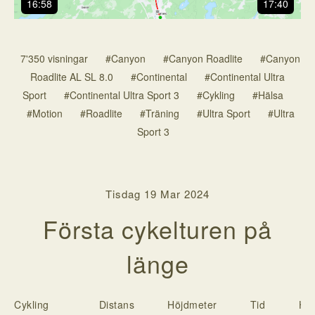
16:58
17:40
7'350 visningar
#Canyon
#Canyon Roadlite
#Canyon
Roadlite AL SL 8.0
#Continental
#Continental Ultra
Sport
#Continental Ultra Sport 3
#Cykling
#Hälsa
#Motion
#Roadlite
#Träning
#Ultra Sport
#Ultra
Sport 3
Tisdag 19 Mar 2024
Första cykelturen på
länge
Cykling
Distans
Höjdmeter
Tid
Has