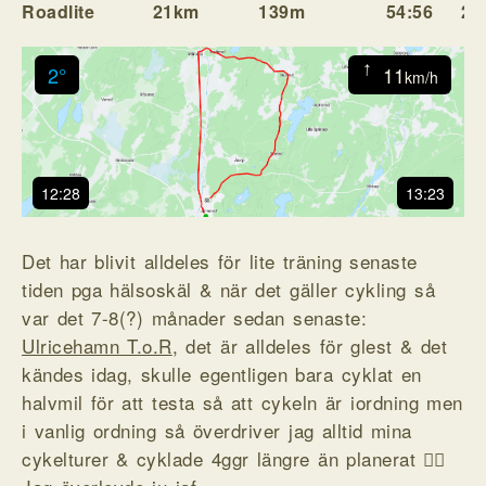
Roadlite
21km
139m
54:56
22
↓
2°
11
km/h
12:28
13:23
Det har blivit alldeles för lite träning senaste
tiden pga hälsoskäl & när det gäller cykling så
var det 7-8(?) månader sedan senaste:
Ulricehamn T.o.R
, det är alldeles för glest & det
kändes idag, skulle egentligen bara cyklat en
halvmil för att testa så att cykeln är iordning men
i vanlig ordning så överdriver jag alltid mina
cykelturer & cyklade 4ggr längre än planerat 🤷‍♂️