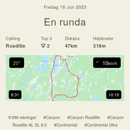
Fredag 16 Jun 2023
En runda
Cykling
Top 3
Distans
Höjdmeter
T
Roadlite
2
47km
318m
1
20°
10
↓
km/h
8:31
10:19
9'286 visningar
#Canyon
#Canyon Roadlite
#Canyon
Roadlite AL SL 8.0
#Continental
#Continental Ultra