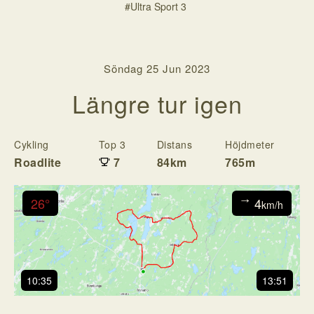
#Ultra Sport 3
Söndag 25 Jun 2023
Längre tur igen
Cykling
Top 3
Distans
Höjdmeter
T
Roadlite
7
84km
765m
3
26°
4
↓
km/h
10:35
13:51