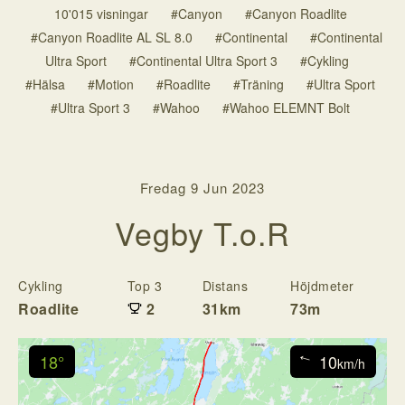
10'015 visningar
#Canyon
#Canyon Roadlite
#Canyon Roadlite AL SL 8.0
#Continental
#Continental
Ultra Sport
#Continental Ultra Sport 3
#Cykling
#Hälsa
#Motion
#Roadlite
#Träning
#Ultra Sport
#Ultra Sport 3
#Wahoo
#Wahoo ELEMNT Bolt
Fredag 9 Jun 2023
Vegby T.o.R
Cykling
Top 3
Distans
Höjdmeter
Ti
Roadlite
2
31km
73m
1:
18°
10
↓
km/h