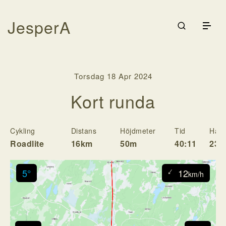
JesperA
Galleri
Träning
Torsdag 18 Apr 2024
Cykling
Rodd
Kort runda
Kontakta
Logga in
Cykling
Distans
Höjdmeter
Tid
Hast
Roadlite
16km
50m
40:11
23.
↓
5°
12
km/h