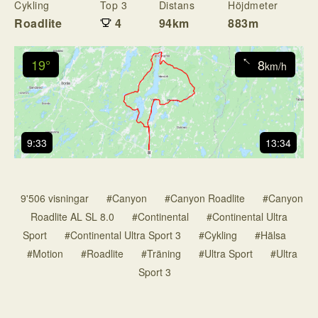
Cykling
Top 3
Distans
Höjdmeter
T
Roadlite
4
94km
883m
4
↓
19°
8
km/h
9:33
13:34
9'506 visningar
#Canyon
#Canyon Roadlite
#Canyon
Roadlite AL SL 8.0
#Continental
#Continental Ultra
Sport
#Continental Ultra Sport 3
#Cykling
#Hälsa
#Motion
#Roadlite
#Träning
#Ultra Sport
#Ultra
Sport 3