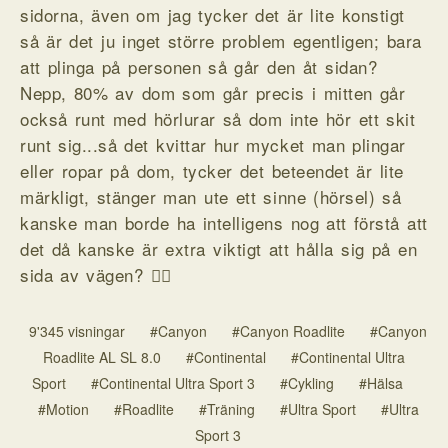
sidorna, även om jag tycker det är lite konstigt
så är det ju inget större problem egentligen; bara
att plinga på personen så går den åt sidan?
Nepp, 80% av dom som går precis i mitten går
också runt med hörlurar så dom inte hör ett skit
runt sig...så det kvittar hur mycket man plingar
eller ropar på dom, tycker det beteendet är lite
märkligt, stänger man ute ett sinne (hörsel) så
kanske man borde ha intelligens nog att förstå att
det då kanske är extra viktigt att hålla sig på en
sida av vägen? 🤷‍♂️
9'345 visningar
#Canyon
#Canyon Roadlite
#Canyon
Roadlite AL SL 8.0
#Continental
#Continental Ultra
Sport
#Continental Ultra Sport 3
#Cykling
#Hälsa
#Motion
#Roadlite
#Träning
#Ultra Sport
#Ultra
Sport 3