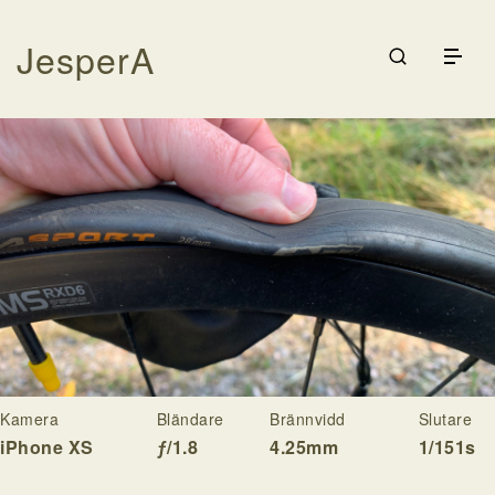
JesperA
Galleri
Träning
Cykling
Rodd
Kontakta
Logga in
Kamera
Bländare
Brännvidd
Slutare
iPhone XS
ƒ/1.8
4.25mm
1/151s